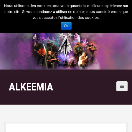
A
Nous utilisons des cookies pour vous garantir la meilleure expérience sur
l
notre site. Si vous continuez à utiliser ce dernier, nous considérerons que
l
vous acceptez l'utilisation des cookies.
e
Ok
r
a
u
c
o
n
t
e
n
ALKEEMIA
u
p
r
i
n
c
i
p